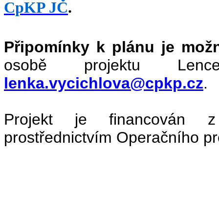
CpKP JČ
.
Připomínky k plánu je možn
osobě projektu Len
lenka.vycichlova@cpkp.cz
.
Projekt je financován z
prostřednictvím Operačního p