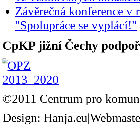
Závěrečná konference v r
"Spolupráce se vyplácí!"
CpKP jižní Čechy podpoři
©2011 Centrum pro komunit
Design: Hanja.eu|Webmaster