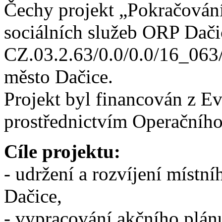
Čechy projekt „Pokračován
sociálních služeb ORP Dačic
CZ.03.2.63/0.0/0.0/16_063
město Dačice.
Projekt byl financován z E
prostřednictvím Operačníh
Cíle projektu:
- udržení a rozvíjení místn
Dačice,
- vypracování akčního plánu