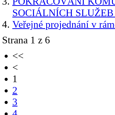
POKRAČOVÁNÍ KOMU
SOCIÁLNÍCH SLUŽEB
Veřejné projednání v rá
Strana 1 z 6
<<
<
1
2
3
4