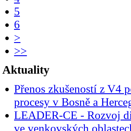
5
6
>
>>
Aktuality
Přenos zkušeností z V4 p
procesy v Bosně a Herce
LEADER-CE - Rozvoj dig
ve venkovských oblastec