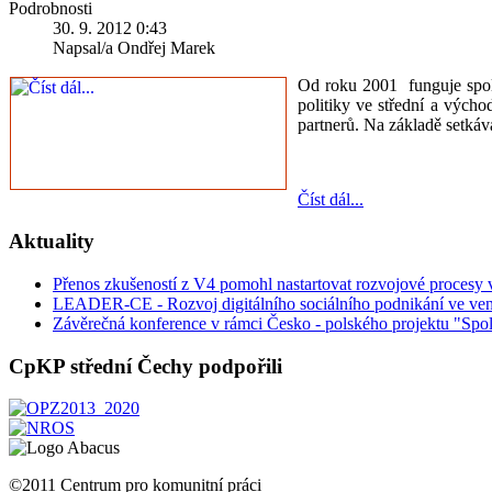
Podrobnosti
30. 9. 2012 0:43
Napsal/a Ondřej Marek
Od roku 2001 funguje spolu
politiky ve střední a vých
partnerů. Na základě setkáv
Číst dál...
Aktuality
Přenos zkušeností z V4 pomohl nastartovat rozvojové procesy
LEADER-CE - Rozvoj digitálního sociálního podnikání ve ven
Závěrečná konference v rámci Česko - polského projektu "Spol
CpKP střední Čechy podpořili
©2011 Centrum pro komunitní práci