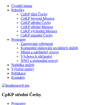
Úvodní strana
Pobočky
CpKP jižní Čechy
CpKP Severní Morava
CpKP střední Čechy
CpKP střední Morava
CpKP východní Morava
CpKP západní Čechy
Programy
Zapojování veřejnosti
Komunitní plánování sociálních služeb
Místní a udržitelný rozvoj
Výchova k občanství
NNO a regionální rozvoj
Nabídka služeb
Výroční zprávy
Publikace
Kontakty
CpKP střední Čechy
Programy