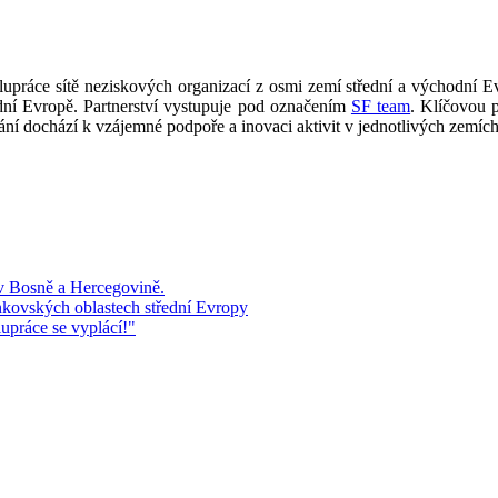
práce sítě neziskových organizací z osmi zemí střední a východní Evr
odní Evropě. Partnerství vystupuje pod označením
SF team
. Klíčovou p
ání dochází k vzájemné podpoře a inovaci aktivit v jednotlivých zemích
 v Bosně a Hercegovině.
kovských oblastech střední Evropy
upráce se vyplácí!"