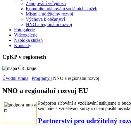
Zapojování veřejnosti
Komunitní plánování sociálních služeb
Místní a udržitelný rozvoj
Výchova k občanství
NNO a regionální rozvoj
Fotogalerie
Videogalerie
Nabídka služeb
Kontakty
CpKP v regionech
Úvodní strana
|
Programy
|
NNO a regionální rozvoj
NNO a regionální rozvoj EU
Podporou síťování a vzdělávání usilujeme o budo
semináře a vzdělávací kurzy s cílem posílit nezi
Partnerství pro udržitelný roz